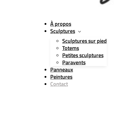
À propos
Sculptures
Sculptures sur pied
Totems
Petites sculptures
Paravents
Panneaux
Peintures
Contact